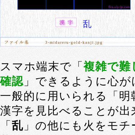
乱
3-midareru-gold-kanji.jpg
スマホ端末で「
複雑で難
確認
」できるように心が
一般的に用いられる「明
漢字を見比べることが出
「
乱
」の他にも火をモチ