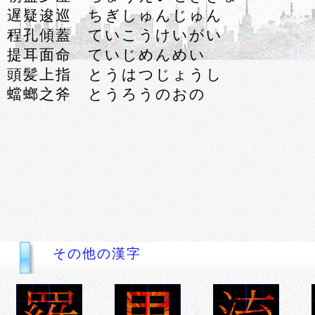
遅疑逡巡 ちぎしゅんじゅん
程孔傾蓋 ていこうけいがい
提耳面命 ていじめんめい
頭髪上指 とうはつじょうし
蟷螂之斧 とうろうのおの
その他の漢字