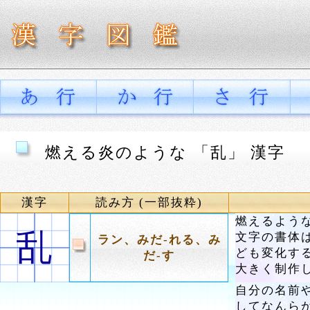
燃える炎のような 「乱」 漢字
漢字
読み方 (一部抜粋)
燃えるよう
乱
文字の書体
ラン、みだ-れる、み
ども変化す
だ-す
大きく制作
自分の名前
してなんら