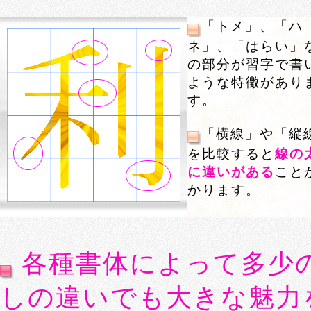
「トメ」、「ハ
ネ」、「はらい」
の部分が習字で書
ような特徴があり
す。
「横線」や「縦
を比較すると
線の
に違いがある
こと
かります。
各種書体によって多少
しの違いでも大きな魅力