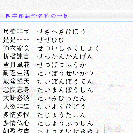
尺璧非宝 せきへきひほう
是是非非 ぜぜひひ
節衣縮食 せついしゅくしょく
折檻諫言 せっかんかんげん
雪月風花 せつげつふうか
耐乏生活 たいぼうせいかつ
戴盆望天 たいぼんぼうてん
怠慢忘身 たいまんぼうしん
大味必淡 たいみひったん
大欲非道 たいよくひどう
多情多恨 たじょうたこん
多情仏心 たじょうぶっしん
朝盈夕虚 ちょうえいせききょ