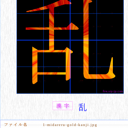
乱
1-midareru-gold-kanji.jpg