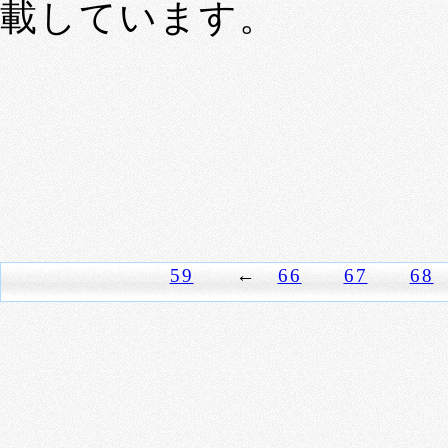
載しています。
59
←
66
67
68