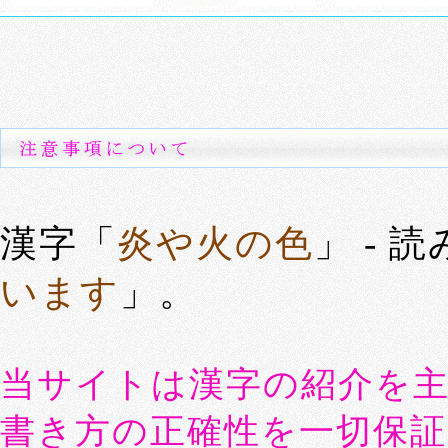
漢字「
炎や火の色
」 - 
います
」。
当サイトは漢字の紹介を
書き方の正確性を一切保