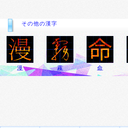
その他の漢字
漫
霧
命