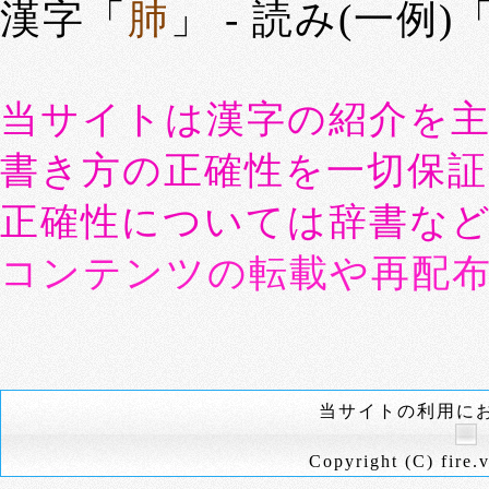
漢字「
肺
」 - 読み(一例)
当サイトは漢字の紹介を
書き方の正確性を一切保
正確性については辞書な
コンテンツの転載や再配
当サイトの利用に
Copyright (C) fire.v