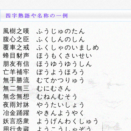
風樹之嘆 ふうじゅのたん
腹心之臣 ふくしんのしん
覆車之戒 ふくしゃのいましめ
蜂目豺声 ほうもくさいせい
朋友有信 ほうゆうゆうしん
亡羊補牢 ぼうようほろう
無手勝流 むてかつりゅう
無二無三 むにむさん
無念無想 むねんむそう
夜雨対牀 やうたいしょう
冶金踊躍 やきんようやく
妖言惑衆 ようげんわくしゅう
用行舎蔵 ようこうしゃぞう