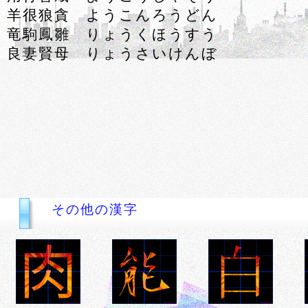
羊很狼貪 ようこんろうどん
竜駒鳳雛 りょうくほうすう
良妻賢母 りょうさいけんぼ
その他の漢字