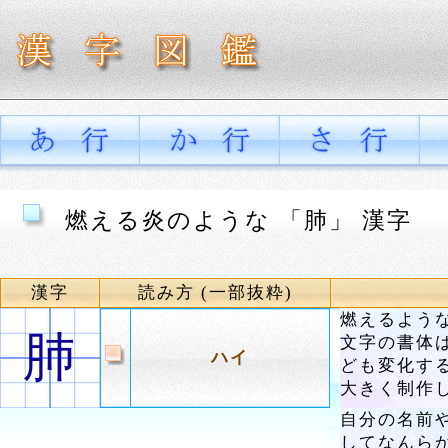
燃える炎のような 「肺」 漢字
漢字
読み方 (一部抜粋)
燃えるよう
肺
文字の書体
ハイ
ども変化す
大きく制作
自分の名前
してなんら