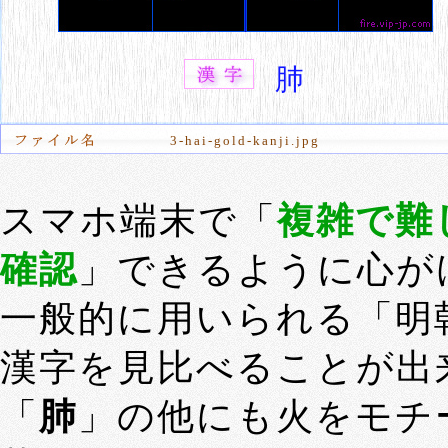
肺
3-hai-gold-kanji.jpg
スマホ端末で「
複雑で難
確認
」できるように心が
一般的に用いられる「明
漢字を見比べることが出
「
肺
」の他にも火をモチ