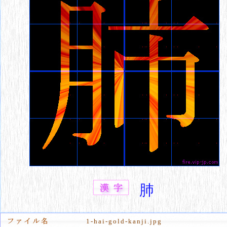
肺
1-hai-gold-kanji.jpg