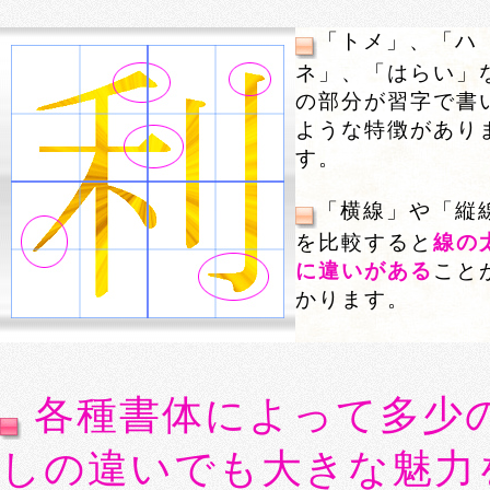
「トメ」、「ハ
ネ」、「はらい」
の部分が習字で書
ような特徴があり
す。
「横線」や「縦
を比較すると
線の
に違いがある
こと
かります。
各種書体によって多少
しの違いでも大きな魅力