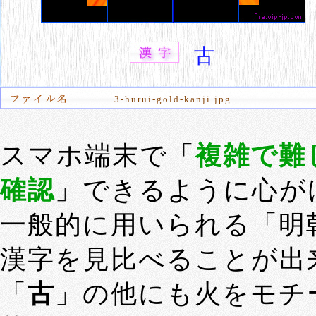
古
3-hurui-gold-kanji.jpg
スマホ端末で「
複雑で難
確認
」できるように心が
一般的に用いられる「明
漢字を見比べることが出
「
古
」の他にも火をモチ