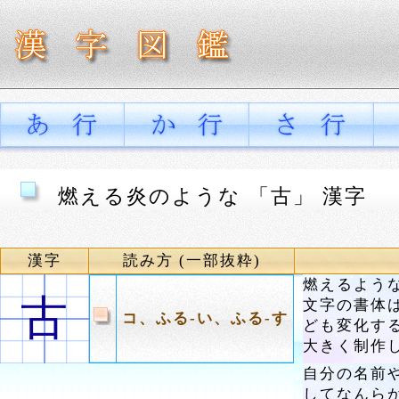
燃える炎のような 「古」 漢字
漢字
読み方 (一部抜粋)
燃えるよう
古
文字の書体
コ、ふる-い、ふる-す
ども変化す
大きく制作
自分の名前
してなんら