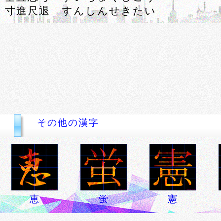
寸進尺退 すんしんせきたい
その他の漢字
恵
蛍
憲