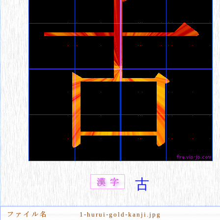
古
1-hurui-gold-kanji.jpg