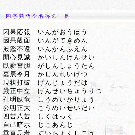
因果応報 いんがおうほう
因果覿面 いんがてきめん
殷鑑不遠 いんかんふえん
開心見誠 かいしんけんせい
臥薪嘗胆 がしんしょうたん
嘉辰令月 かしんれいげつ
現状打破 げんじょうだは
厳正中立 げんせいちゅうりつ
孔明臥竜 こうめいがりょう
公明正大 こうめいせいだい
四苦八苦 しくはっく
自己暗示 じこあんじ
垂直思考 すいちょくしこう