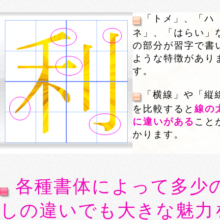
「トメ」、「ハ
ネ」、「はらい」
の部分が習字で書
ような特徴があり
す。
「横線」や「縦
を比較すると
線の
に違いがある
こと
かります。
各種書体によって多少
しの違いでも大きな魅力