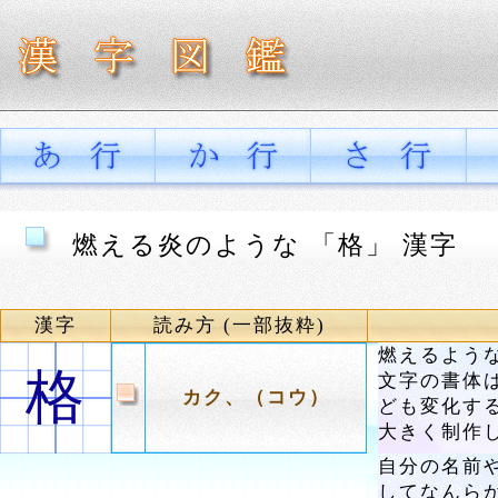
燃える炎のような 「格」 漢字
漢字
読み方 (一部抜粋)
燃えるよう
格
文字の書体
カク、（コウ）
ども変化す
大きく制作
自分の名前
してなんら