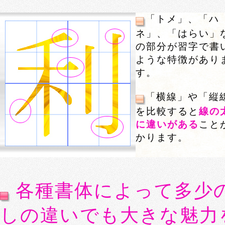
「トメ」、「ハ
ネ」、「はらい」
の部分が習字で書
ような特徴があり
す。
「横線」や「縦
を比較すると
線の
に違いがある
こと
かります。
各種書体によって多少
しの違いでも大きな魅力