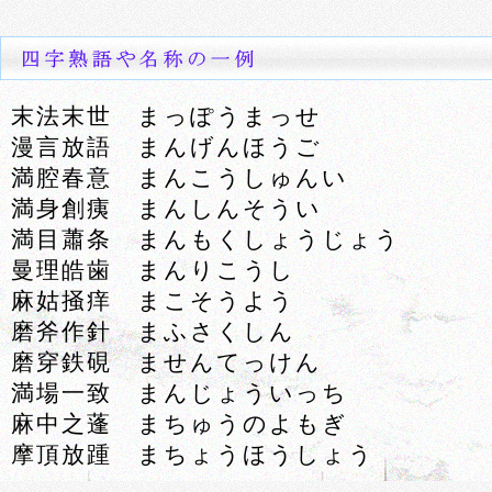
末法末世 まっぽうまっせ
漫言放語 まんげんほうご
満腔春意 まんこうしゅんい
満身創痍 まんしんそうい
満目蕭条 まんもくしょうじょう
曼理皓歯 まんりこうし
麻姑掻痒 まこそうよう
磨斧作針 まふさくしん
磨穿鉄硯 ませんてっけん
満場一致 まんじょういっち
麻中之蓬 まちゅうのよもぎ
摩頂放踵 まちょうほうしょう