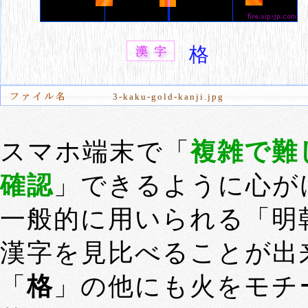
格
3-kaku-gold-kanji.jpg
スマホ端末で「
複雑で難
確認
」できるように心が
一般的に用いられる「明
漢字を見比べることが出
「
格
」の他にも火をモチ