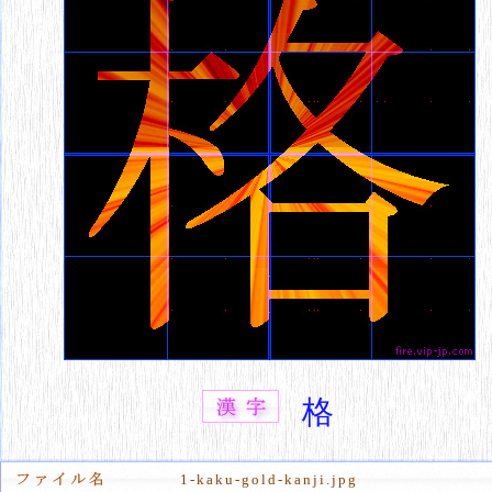
格
1-kaku-gold-kanji.jpg