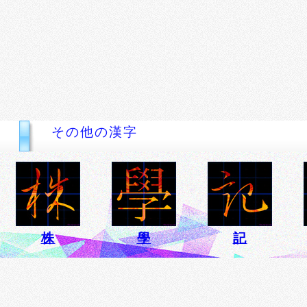
その他の漢字
株
學
記