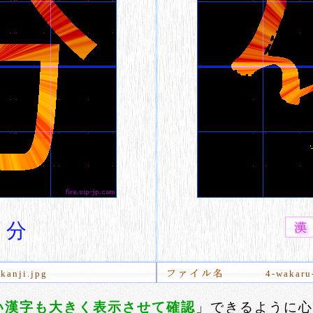
分
kanji.jpg
4-wakaru
い漢字も大きく表示させて確認
」できるように心