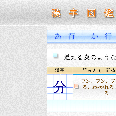
燃える炎のような
漢字
読み方 (一部抜
ブン、フン、ブ
分
る、わ-かれる
る