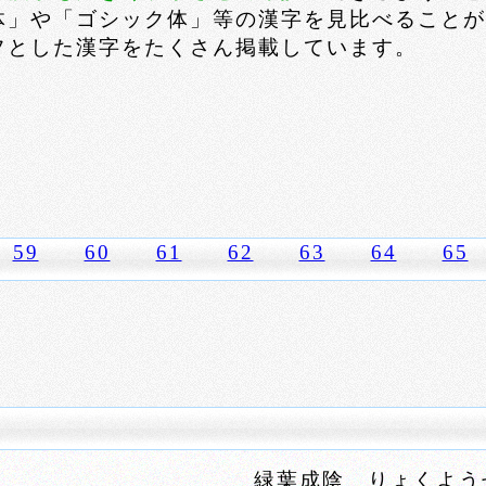
体」や「ゴシック体」等の漢字を見比べることが
フとした漢字をたくさん掲載しています。
←
59
60
61
62
63
64
65
緑葉成陰 りょくよう