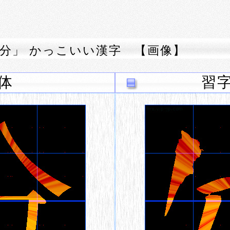
分」 かっこいい漢字 【画像】
体
習