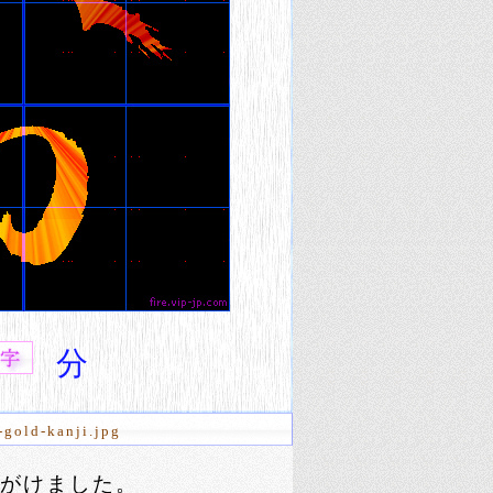
分
-gold-kanji.jpg
がけました。