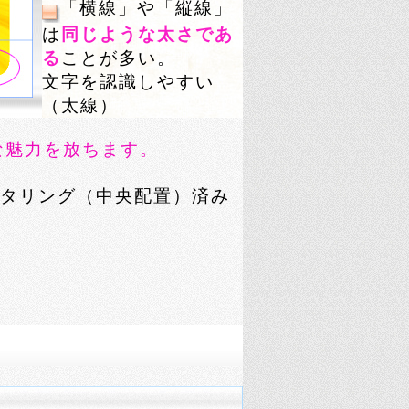
「横線」や「縦線」
は
同じような太さであ
る
ことが多い。
文字を認識しやすい
（太線）
な魅力を放ちます。
タリング（中央配置）済み