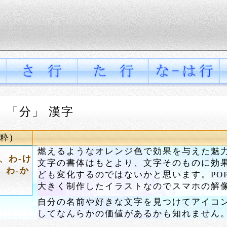
 「分」 漢字
粋)
燃えるようなオレンジ色で効果を与えた魅
、わ-け
文字の書体はもとより、文字そのものに効
、わ-か
ども変化するのではないかと思います。PO
大きく制作したイラストなのでスマホの解
自分の名前や好きな文字を見つけてアイコ
してなんらかの価値があるかも知れません