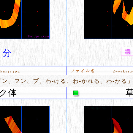
分
kanji.jpg
2-wakaru
ン、フン、ブ、わ-ける、わ-かれる、わ-かる
ク体