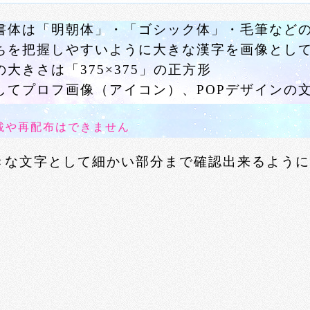
書体は「明朝体」・「ゴシック体」・毛筆など
ちを把握しやすいように大きな漢字を画像とし
大きさは「375×375」の正方形
してプロフ画像（アイコン）、POPデザインの
載や再配布はできません
きな文字として細かい部分まで確認出来るように