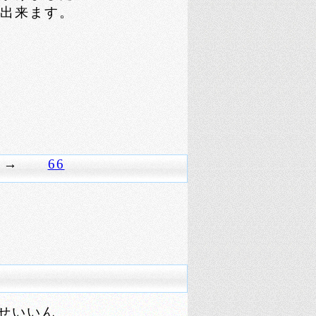
出来ます。
→
66
せいいん