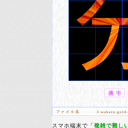
3-wakaru-gold-
スマホ端末で「
複雑で難し