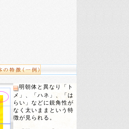
明朝体と異なり「ト
メ」、「ハネ」、「は
らい」などに鋭角性が
なく太いままという特
徴が見られる。