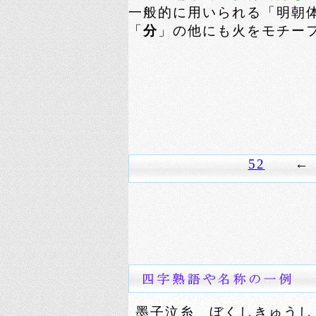
一般的に用いられる「明朝
「
分
」の他にも火をモチー
52
墨子泣糸 ぼくしきゅうし