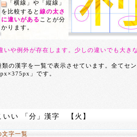
「横線」や「縦線」
を比較すると
線の太さ
に違いがある
ことが分
かります。
違いや例外が存在します。少しの違いでも大き
種類の漢字を一覧で表示させています。全てセン
x×375px」です。
こいい 「分」漢字 【火】
の文字一覧