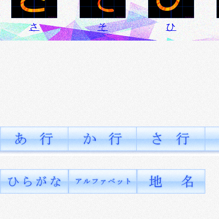
さ
そ
ひ