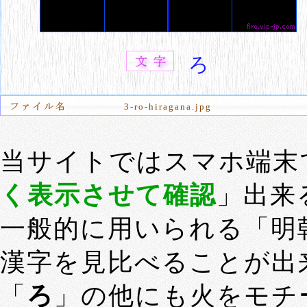
ろ
3-ro-hiragana.jpg
当サイトではスマホ端末
く表示させて確認
」出来
一般的に用いられる「明
漢字を見比べることが出
「
ろ
」の他にも火をモチ