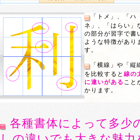
「トメ」、「ハ
ネ」、「はらい」
の部分が習字で書
ような特徴があり
す。
「横線」や「縦
を比較すると
線の
に違いがある
こと
かります。
各種書体によって多少
しの違いでも大きな魅力