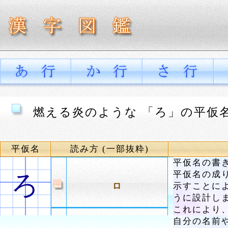
燃える炎のような 「ろ」の平仮
平仮名
読み方 (一部抜粋)
平仮名の書
平仮名の成
ろ
ロ
示すことに
うに設計し
これにより
自分の名前