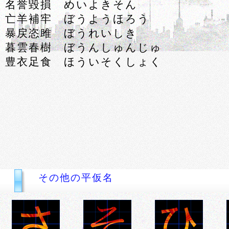
名誉毀損 めいよきそん
亡羊補牢 ぼうようほろう
暴戻恣雎 ぼうれいしき
暮雲春樹 ぼうんしゅんじゅ
豊衣足食 ほういそくしょく
その他の平仮名