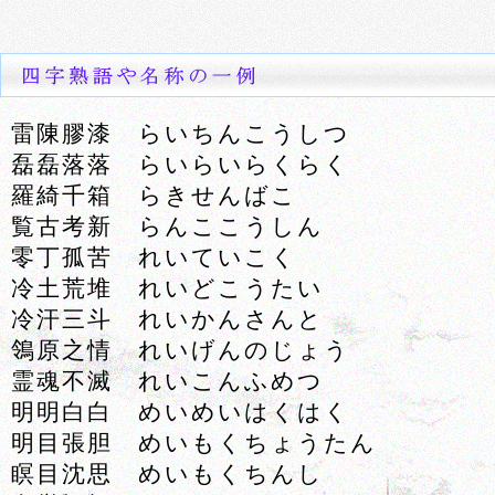
雷陳膠漆 らいちんこうしつ
磊磊落落 らいらいらくらく
羅綺千箱 らきせんばこ
覧古考新 らんここうしん
零丁孤苦 れいていこく
冷土荒堆 れいどこうたい
冷汗三斗 れいかんさんと
鴒原之情 れいげんのじょう
霊魂不滅 れいこんふめつ
明明白白 めいめいはくはく
明目張胆 めいもくちょうたん
瞑目沈思 めいもくちんし