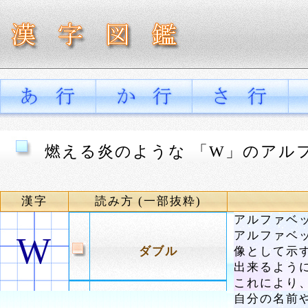
燃える炎のような 「W」のアル
漢字
読み方 (一部抜粋)
アルファベ
アルファベ
W
ダブル
像として示
出来るよう
これにより
自分の名前