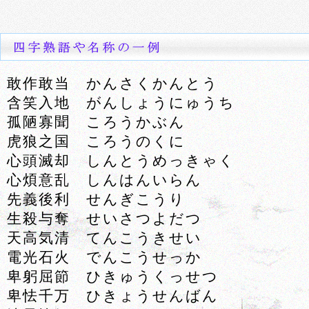
敢作敢当 かんさくかんとう
含笑入地 がんしょうにゅうち
孤陋寡聞 ころうかぶん
虎狼之国 ころうのくに
心頭滅却 しんとうめっきゃく
心煩意乱 しんはんいらん
先義後利 せんぎこうり
生殺与奪 せいさつよだつ
天高気清 てんこうきせい
電光石火 でんこうせっか
卑躬屈節 ひきゅうくっせつ
卑怯千万 ひきょうせんばん