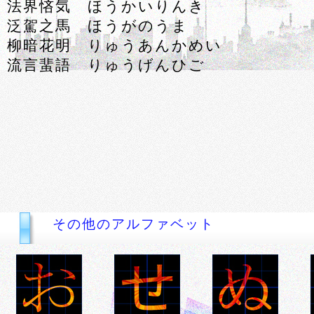
法界悋気 ほうかいりんき
泛駕之馬 ほうがのうま
柳暗花明 りゅうあんかめい
流言蜚語 りゅうげんひご
その他のアルファベット