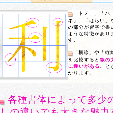
「トメ」、「ハ
ネ」、「はらい」
の部分が習字で書
ような特徴があり
す。
「横線」や「縦
を比較すると
線の
に違いがある
こと
かります。
各種書体によって多少
しの違いでも大きな魅力