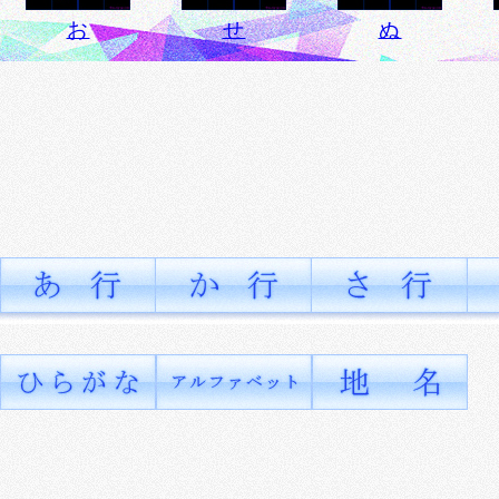
お
せ
ぬ