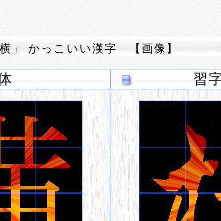
横」 かっこいい漢字 【画像】
体
習