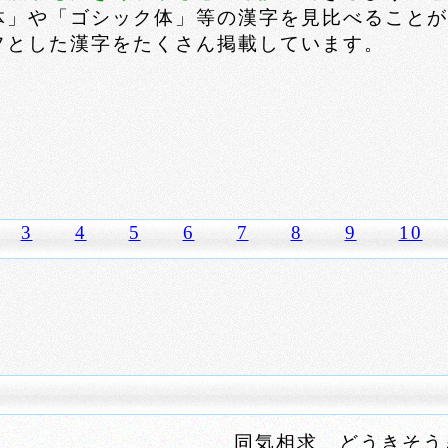
体」や「ゴシック体」等の漢字を見比べることが
フとした漢字をたくさん掲載しています。
3
4
5
6
7
8
9
10
同気相求 どうきそう