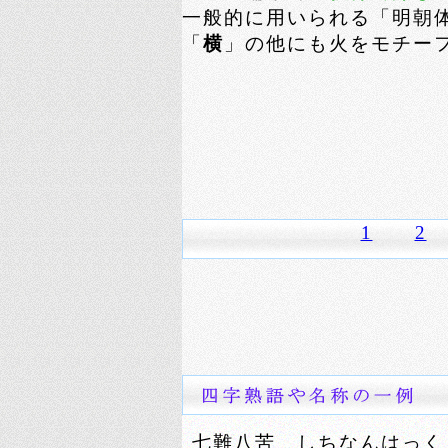
一般的に用いられる「明朝
「
横
」の他にも火をモチー
1
2
七難八苦 しちなんはっく