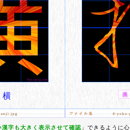
横
anji.jpg
4-yoko-
い漢字も大きく表示させて確認
」できるように心