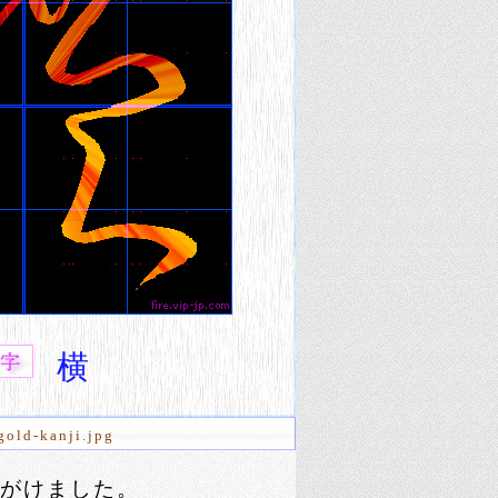
横
gold-kanji.jpg
がけました。