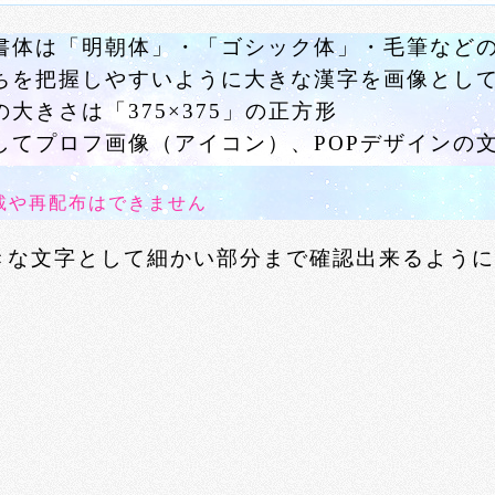
書体は「明朝体」・「ゴシック体」・毛筆など
ちを把握しやすいように大きな漢字を画像とし
大きさは「375×375」の正方形
してプロフ画像（アイコン）、POPデザインの
載や再配布はできません
きな文字として細かい部分まで確認出来るように